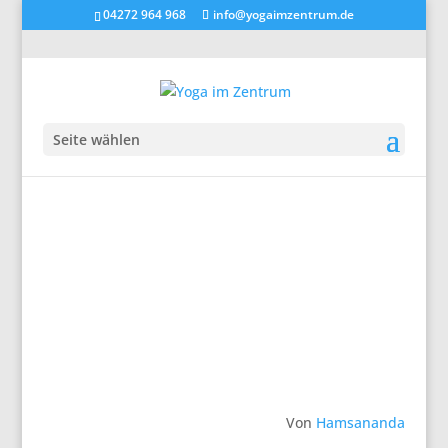
04272 964 968
info@yogaimzentrum.de
Seite wählen
Von
Hamsananda