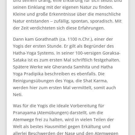
und seinem Drang, eine Erklärung für sich selbst und
seinen Einklang mit der eigenen Natur zu finden.
Kleine und große Erkenntnisse über die menschliche
Natur entstanden ‒ zufällig, spontan, sporadisch. Mit
der Zeit verdichteten sich diese Erfahrungen.
Dann kam Gorathnath (ca. 1100 n.Chr.), einer der
Yogis der ersten Stunde. Er gilt als Begründer des
Hatha-Yoga Systems. In seiner 100-versigen Goraksa-
Sataka ist es zum ersten Mal schriftlich festgehalten.
Spätere Werke wie Gheranda Samhita und Hatha
Yoga Pradipika beschreiben es ebenfalls. Die
Reinigungsübungen des Yoga, die Shat Karma,
werden hier zum ersten Mal vermittelt, somit auch
Neti.
Was für die Yogis die ideale Vorbereitung für
Pranayama (Atemübungen) darstellt, um die
Atemwege frei zu halten, wird in vielen Teilen der
Welt als bestes Hausmittel gegen Erkältung und
allerlei Beschwerden der Nase und den Atemwegen