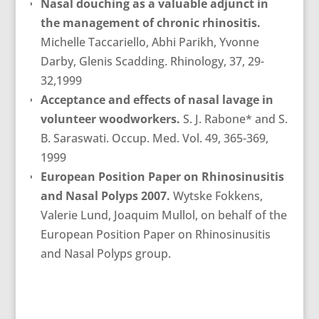
Nasal douching as a valuable adjunct in
the management of chronic rhinositis.
Michelle Taccariello, Abhi Parikh, Yvonne
Darby, Glenis Scadding.
Rhinology, 37, 29-
32,1999
Acceptance and effects of nasal lavage in
volunteer woodworkers.
S. J. Rabone* and S.
B. Saraswati.
Occup. Med. Vol. 49, 365-369,
1999
European Position Paper on Rhinosinusitis
and Nasal Polyps 2007.
Wytske Fokkens,
Valerie Lund, Joaquim Mullol, on behalf of the
European Position Paper on Rhinosinusitis
and Nasal Polyps group.